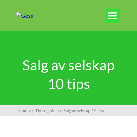

Salg av selskap
10 tips
Home
>>
Tips og råd
>>
Salg av selskap 10 tips