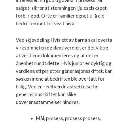
interesser. En god og avklart prosess før
salget, sikrer at stemningen i juleselskapet
forblir god. Ofte er familier egnet til å eie
bedriften inntil et visst nivå.
Ved skjevdeling Hvis ett av barna skal overta
virksomheten og dens verdier, er det viktig
at verdiene dokumenteres og at det er
åpenhet rundt dette. Hvis junior er dyktig og
verdiene stiger etter generasjonsskiftet, kan
søsken mene at bedriften ble overtatt for
billig. Ved en reell verdifastsettelse før
generasjonsskiftet kan slike
uoverensstemmelser hindres.
Mål, prosess, prosess prosess,