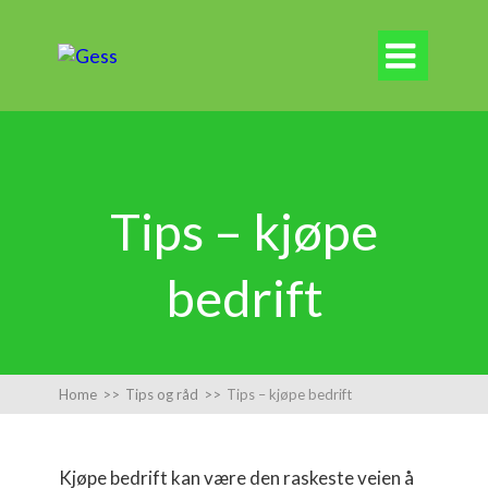

Tips – kjøpe
bedrift
Home
>>
Tips og råd
>>
Tips – kjøpe bedrift
Kjøpe bedrift kan være den raskeste veien å