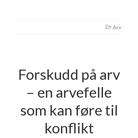
Arv

Forskudd på arv
– en arvefelle
som kan føre til
konflikt