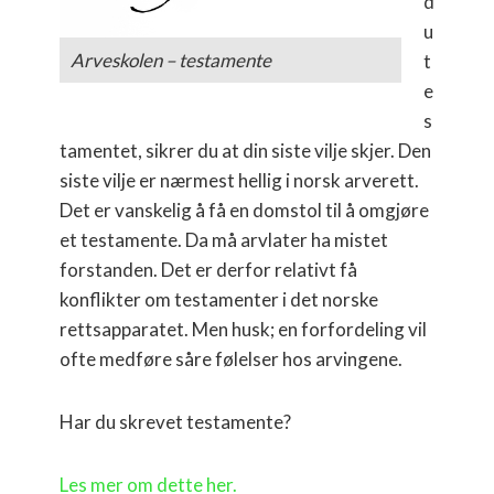
d
u
Arveskolen – testamente
t
e
s
tamentet, sikrer du at din siste vilje skjer. Den
siste vilje er nærmest hellig i norsk arverett.
Det er vanskelig å få en domstol til å omgjøre
et testamente. Da må arvlater ha mistet
forstanden. Det er derfor relativt få
konflikter om testamenter i det norske
rettsapparatet. Men husk; en forfordeling vil
ofte medføre såre følelser hos arvingene.
Har du skrevet testamente?
Les mer om dette her.